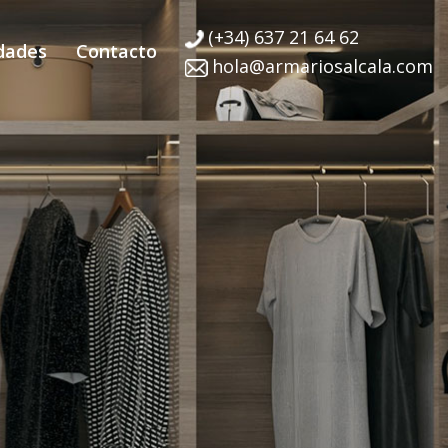
(+34) 637 21 64 62
dades
Contacto
hola@armariosalcala.com