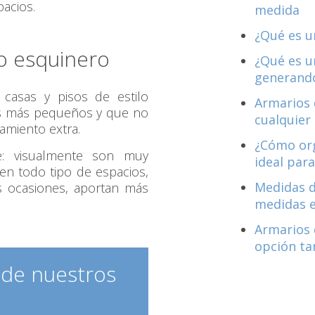
acios.
medida
¿Qué es u
io esquinero
¿Qué es u
generando
casas y pisos de estilo
Armarios 
os más pequeños y que no
cualquier
amiento extra.
¿Cómo org
e: visualmente son muy
ideal para
en todo tipo de espacios,
Medidas d
s ocasiones, aportan más
medidas 
Armarios 
opción ta
 de nuestros