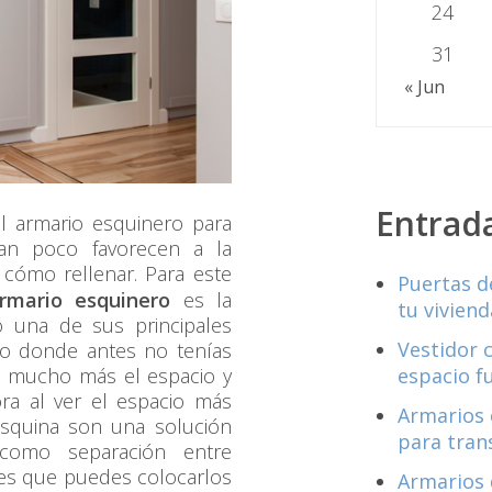
24
31
« Jun
Entrad
el armario esquinero para
an poco favorecen a la
cómo rellenar. Para este
Puertas d
rmario esquinero
es la
tu viviend
o una de sus principales
Vestidor 
to donde antes no tenías
o mucho más el espacio y
espacio f
ra al ver el espacio más
Armarios 
esquina son una solución
para tran
 como separación entre
r es que puedes colocarlos
Armarios 