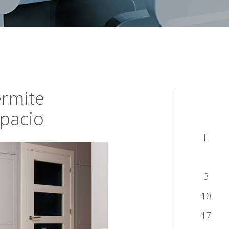
ermite
spacio
L
3
10
17