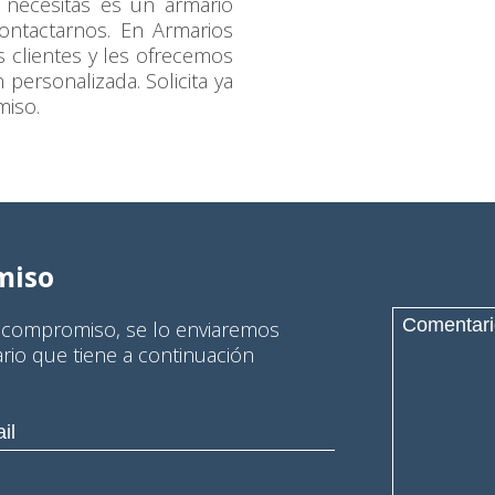
ue necesitas es un armario
ontactarnos. En Armarios
 clientes y les ofrecemos
personalizada. Solicita ya
miso.
miso
n compromiso, se lo enviaremos
ario que tiene a continuación