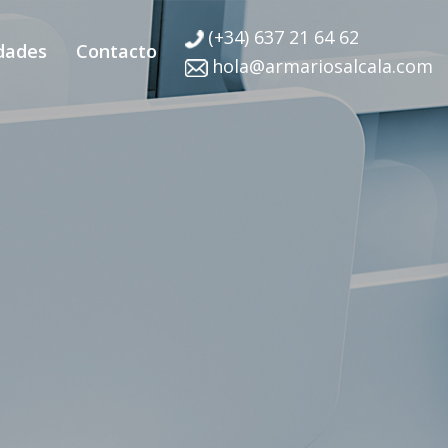
(+34) 637 21 64 62
dades
Contacto
hola@armariosalcala.com