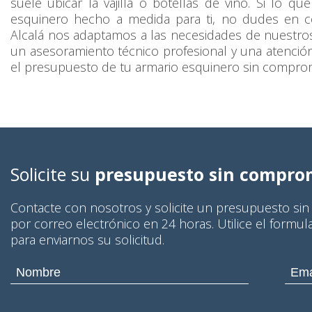
suele ubicar la vajilla o botellas de vino. Si lo q
esquinero hecho a medida para ti, no dudes en c
Alcalá nos adaptamos a las necesidades de nuestros
un asesoramiento técnico profesional y una atención 
el presupuesto de tu armario esquinero sin compro
Solicite su
presupuesto sin compro
Contacte con nosotros y solicite un presupuesto si
por correo electrónico en 24 horas. Utilice el formul
para enviarnos su solicitud.