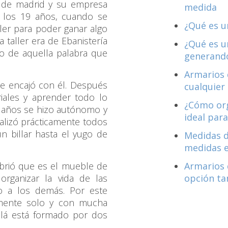
d de madrid y su empresa
medida
a los 19 años, cuando se
¿Qué es u
ller para poder ganar algo
 taller era de Ebanistería
¿Qué es u
do de aquella palabra que
generando
Armarios 
te encajó con él. Después
cualquier
iales y aprender todo lo
¿Cómo org
27 años se hizo autónomo y
ideal para
ealizó prácticamente todos
n billar hasta el yugo de
Medidas d
medidas 
brió que es el mueble de
Armarios 
organizar la vida de las
opción ta
o a los demás. Por este
amente solo y con mucha
alá está formado por dos