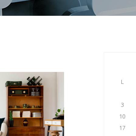
L
3
10
17