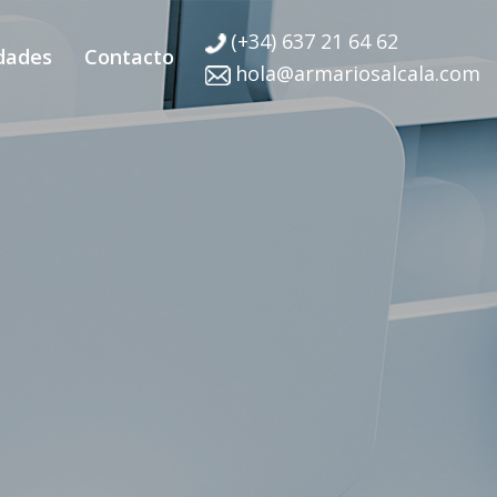
(+34) 637 21 64 62
dades
Contacto
hola@armariosalcala.com