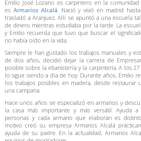
Emilio José Lozano es carpintero en la comunida
es
Armarios Alcalá
. Nació y vivió en madrid hast
trasladó a Aranjuez. Allí se apuntó a una escuela ta
de dinero mientras estudiaba por la tarde. La escuela
y Emilio recuerda que tuvo que buscar el significa
no había oído en la vida.
Siempre le han gustado los trabajos manuales y es
de dos años, decidió dejar la carrera de Empresar
posible sobre la ebanistería y la carpintería. A los 
lo sigue siendo a día de hoy.
Durante años, Emilio r
los trabajos posibles en madera, desde restaurar u
una campana.
Hace unos años se especializó en armarios y descu
la casa más importante y más versátil. Ayuda a 
personas y cada armario que elaboran es distint
motivo creó su empresa Armarios Alcalá práctic
ayuda de su padre. En la actualidad, Armarios Alc
equipos de montadores.