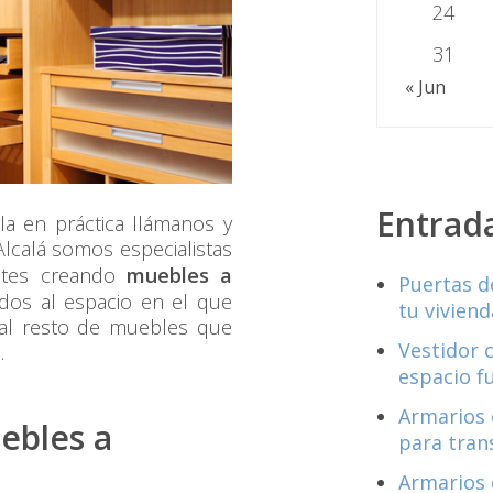
24
31
« Jun
Entrad
la en práctica llámanos y
lcalá somos especialistas
entes creando
muebles a
Puertas d
dos al espacio en el que
tu viviend
y al resto de muebles que
Vestidor 
.
espacio f
Armarios 
uebles a
para tran
Armarios 