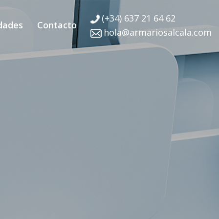
(+34) 637 21 64 62
dades
Contacto
hola@armariosalcala.com