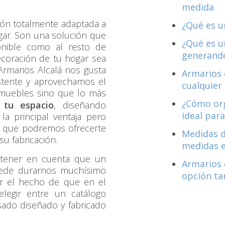
medida
ón totalmente adaptada a
¿Qué es u
hogar. Son una solución que
¿Qué es u
onible como al resto de
generando
ecoración de tu hogar sea
rmarios Alcalá nos gusta
Armarios 
stente y aprovechamos el
cualquier
 muebles sino que lo más
¿Cómo org
 tu espacio
, diseñando
ideal para
la principal ventaja pero
o que podremos ofrecerte
Medidas d
u fabricación.
medidas 
 tener en cuenta que un
Armarios 
ede durarnos muchísimo
opción ta
ar el hecho de que en el
legir entre un catálogo
ado diseñado y fabricado