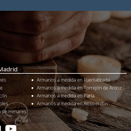
Madrid
nés
Armarios a medida en Fuenlabrada
fe
Armarios a medida en Torrejón de Ardoz
rcón
Armarios a medida en Parla
oles
Armarios a medida en Alcobendas
á de Henares