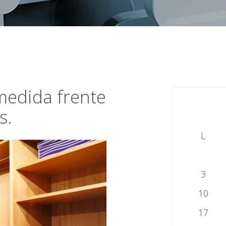
medida frente
s.
L
3
10
17