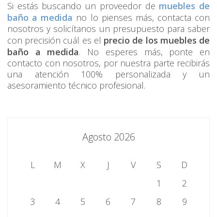
Si estás buscando un proveedor de
muebles de
baño a medida
no lo pienses más, contacta con
nosotros y solicítanos un presupuesto para saber
con precisión cuál es el
precio de los muebles de
baño a medida
. No esperes más, ponte en
contacto con nosotros, por nuestra parte recibirás
una atención 100% personalizada y un
asesoramiento técnico profesional.
Agosto 2026
L
M
X
J
V
S
D
1
2
3
4
5
6
7
8
9