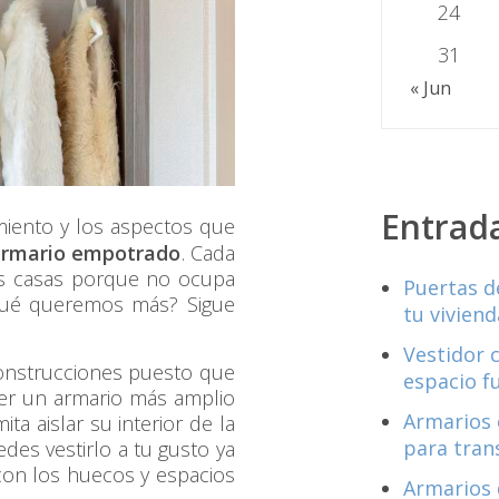
24
31
« Jun
Entrad
imiento y los aspectos que
armario empotrado
. Cada
us casas porque no ocupa
Puertas d
 qué queremos más? Sigue
tu viviend
Vestidor 
construcciones puesto que
espacio f
ner un armario más amplio
Armarios 
 aislar su interior de la
para tran
es vestirlo a tu gusto ya
con los huecos y espacios
Armarios 