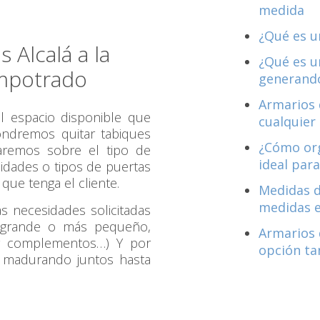
medida
¿Qué es u
 Alcalá a la
¿Qué es u
empotrado
generando
Armarios 
 espacio disponible que
cualquier
pondremos quitar tabiques
¿Cómo org
aremos sobre el tipo de
ideal para
idades o tipos de puertas
que tenga el cliente.
Medidas d
medidas 
s necesidades solicitadas
 grande o más pequeño,
Armarios 
 y complementos…) Y por
opción ta
 madurando juntos hasta