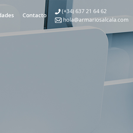
(+34) 637 21 64 62
dades
Contacto
hola@armariosalcala.com