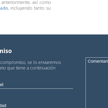
s anteriormente, así como
rado
, incluyendo tanto su
miso
n compromiso, se lo enviaremos
ario que tiene a continuación