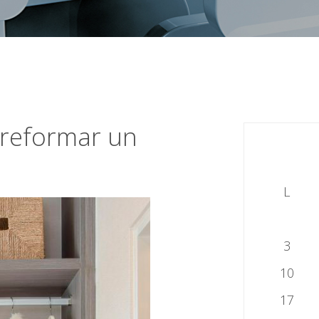
 reformar un
L
3
10
17