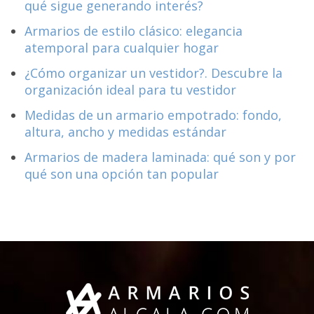
qué sigue generando interés?
Armarios de estilo clásico: elegancia
atemporal para cualquier hogar
¿Cómo organizar un vestidor?. Descubre la
organización ideal para tu vestidor
Medidas de un armario empotrado: fondo,
altura, ancho y medidas estándar
Armarios de madera laminada: qué son y por
qué son una opción tan popular