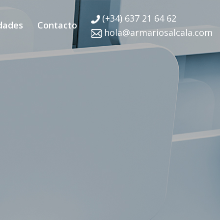
(+34) 637 21 64 62
dades
Contacto
hola@armariosalcala.com