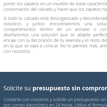
poner los zapatos en un mueble de estas caracterís
conservación del calzado y hacer que los zapatos n
Si todo tu calzado está desorganizado y desordena
nosotros y juntos encontraremos una soluc
compartimentos dentro de un armario o con
diseñaremos una solución que se adapte perfec
encaje con la decoración de tu vivienda y el resto d
en la que se vaya a colocar. No lo pienses más, an
con nosotros.
Solicite su
presupuesto sin compro
Contacte con nosotros y solicite un presupuesto si
por correo electrónico en 24 horas. Utilice el formul