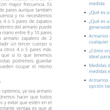
medida
on mayor frecuencia. Es
de pares aunque también
¿Qué es u
uencia y no necesitemos
os 4 o 5 pares de zapatos
¿Qué es u
dentro del armario puede
generando
 a mano entre 8 y 10 pares
Armarios 
 armario zapatero de 2
cualquier
ñadir un tercer cuerpo o
a otros 4 o 5 pares más.
¿Cómo org
 que si lo que tenemos
ideal para
 botas podremos guardar
Medidas d
ueden ocupar el mismo
medidas 
Armarios 
o
opción ta
e optemos, ya sea armario
odremos hacer que todos
 y evitar que estén en el
ortante ventaja es que al