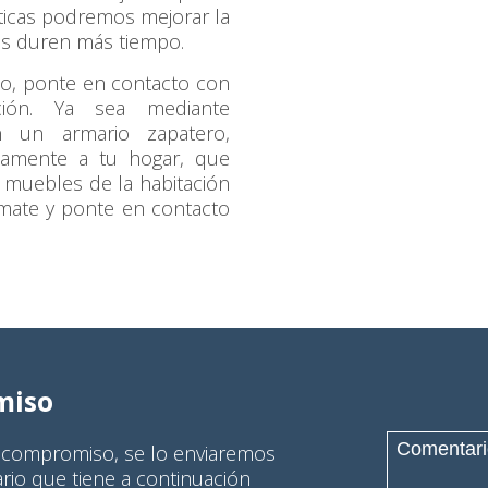
ticas podremos mejorar la
os duren más tiempo.
do, ponte en contacto con
ión. Ya sea mediante
 un armario zapatero,
tamente a tu hogar, que
e muebles de la habitación
ímate y ponte en contacto
miso
n compromiso, se lo enviaremos
ario que tiene a continuación