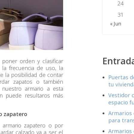
24
31
« Jun
Entrad
poner orden y clasificar
la frecuencia de uso, la
te la posibilidad de contar
Puertas d
rdar zapatos o también
tu viviend
 nuestro armario a esta
Vestidor 
ón puede resultaros más
espacio f
Armarios 
o zapatero
para tran
n armario zapatero o por
Armarios 
ardar calzado va a ser el