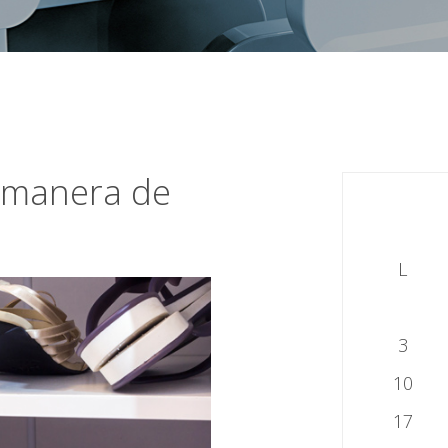
r manera de
L
3
10
17