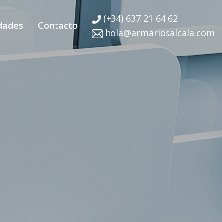
(+34) 637 21 64 62
dades
Contacto
hola@armariosalcala.com