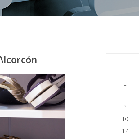
Alcorcón
L
3
10
17