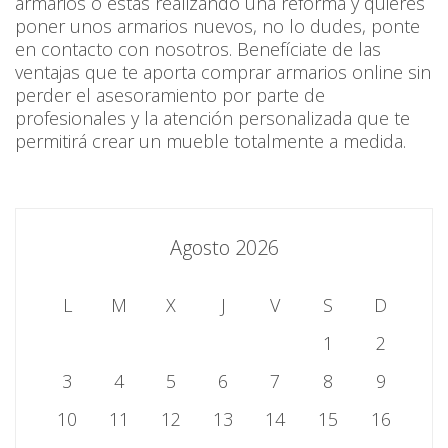
armarios o estás realizando una reforma y quieres
poner unos armarios nuevos, no lo dudes, ponte
en contacto con nosotros. Benefíciate de las
ventajas que te aporta comprar armarios online sin
perder el asesoramiento por parte de
profesionales y la atención personalizada que te
permitirá crear un mueble totalmente a medida.
Agosto 2026
L
M
X
J
V
S
D
1
2
3
4
5
6
7
8
9
10
11
12
13
14
15
16