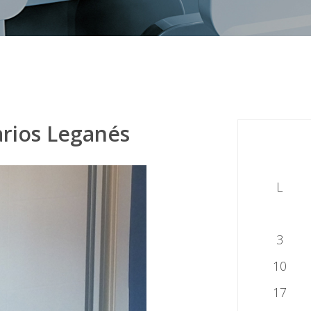
arios Leganés
L
3
10
17