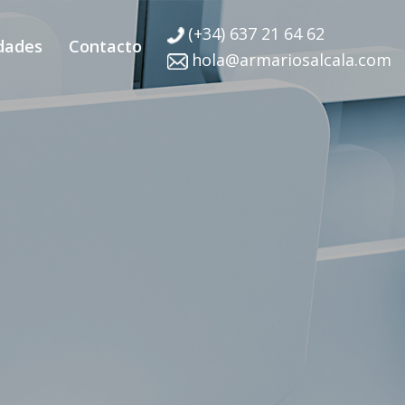
(+34) 637 21 64 62
dades
Contacto
hola@armariosalcala.com