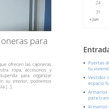
24
31
« Jun
joneras para
Entrad
Puertas d
que ofrecen las cajoneras
tu viviend
stra ropa, accesorios y
tupenda para organizar
Vestidor 
n su interior, podremos
espacio f
ta […]
Armarios 
para tran
Armarios 